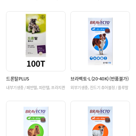
매기록부 작성 / 소, 돼지, 양
퀴녹살린 / 닭
드론탈PLUS
브라벡토-L (20-40K) (반품불가)
내부기생충 / 페반텔, 피란텔, 프라지콴
외부기생충, 진드기 츄어블정 / 플루랄
텔 / 개
라너 / 개