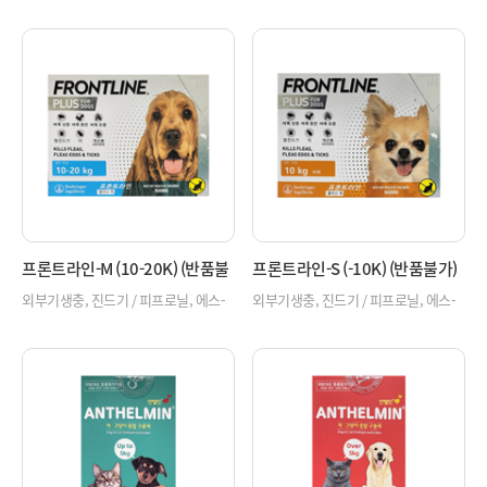
프론트라인-M (10-20K) (반품불
프론트라인-S (-10K) (반품불가)
가)
외부기생충, 진드기 / 피프로닐, 에스-
외부기생충, 진드기 / 피프로닐, 에스-
메토프렌 / 개
메토프렌 / 개