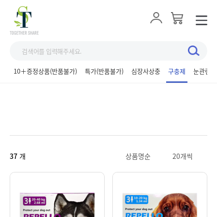
10＋증정상품(반품불가)
특가(반품불가)
심장사상충
구충제
눈관련제
37
개
상품명순
20개씩