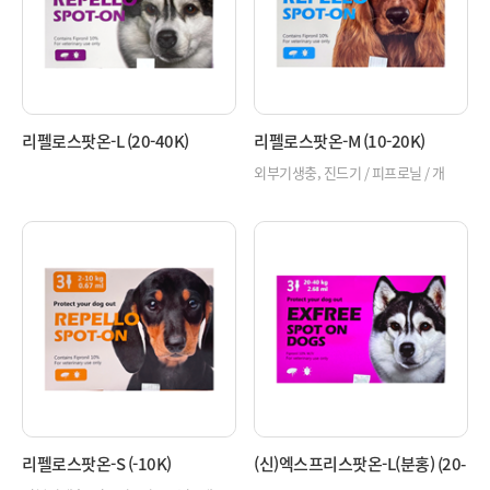
리펠로스팟온-L (20-40K)
리펠로스팟온-M (10-20K)
외부기생충, 진드기 / 피프로닐 / 개
리펠로스팟온-S (-10K)
(신)엑스프리스팟온-L(분홍) (20-