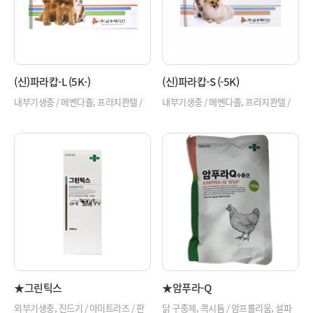
(신)파라캅-L (5K-)
(신)파라캅-S (-5K)
내부기생충 / 메벤다졸, 프라지콴텔 /
내부기생충 / 메벤다졸, 프라지콴텔 /
개, 고양이
개, 고양이
★그린틱스
★암푸라-Q
외부기생충, 진드기 / 아미트라즈 / 판
닭 구충제, 콕시듐 / 암프롤리움, 설파