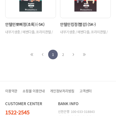
안텔민뽀삐정(초록) (-5K)
안텔민킹정(빨강) (5K-)
내부기생충 / 메벤다졸, 프라지콴텔 /
내부기생충 / 메벤다졸, 프라지콴텔 /
개, 고양이
개, 고양이
1
2
이용약관
쇼핑몰 이용안내
개인정보처리방침
고객센터
CUSTOMER CENTER
BANK INFO
1522-2545
신한은행 100-033-318843