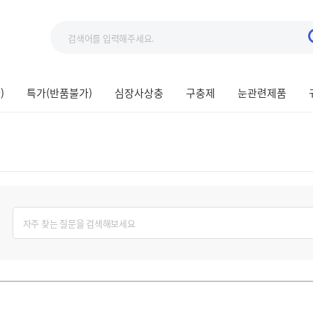
)
특가(반품불가)
심장사상충
구충제
눈관련제품