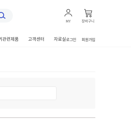
MY
장바구니
유
틸
귀관련제품
고객센터
자료실
로그인
회원가입
메
뉴
검
색